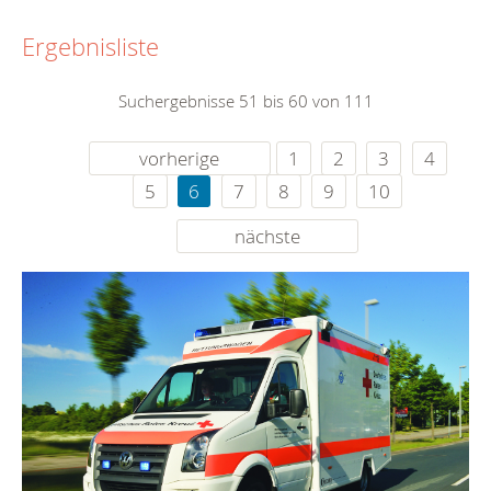
Ergebnisliste
Suchergebnisse 51 bis 60 von 111
vorherige
1
2
3
4
5
6
7
8
9
10
nächste