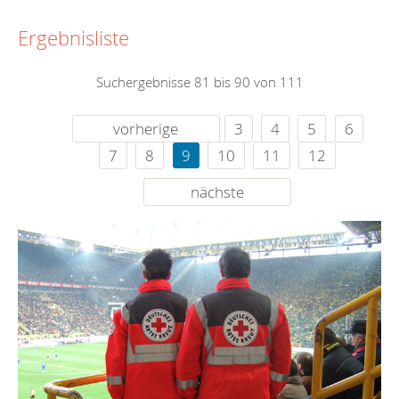
Ergebnisliste
Suchergebnisse 81 bis 90 von 111
vorherige
3
4
5
6
7
8
9
10
11
12
nächste