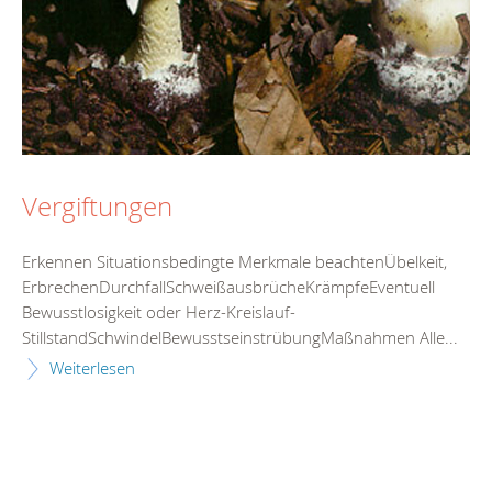
Vergiftungen
Erkennen Situationsbedingte Merkmale beachtenÜbelkeit,
ErbrechenDurchfallSchweißausbrücheKrämpfeEventuell
Bewusstlosigkeit oder Herz-Kreislauf-
StillstandSchwindelBewusstseinstrübungMaßnahmen Alle...
Weiterlesen